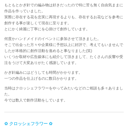
もともとかぎ針での編み物は好きだったので特に苦も無く自由気ままに
作品を作っていました。
実際に存在する花を忠実に再現するよりも、存在するお花などを参考に
創作する事が楽しくて現在に至ります。
とにかく綺麗に丁寧にを心掛けて創作しています。
何度かハンドメイドのイベントに参加させて頂きました。
そこで出会った方々や企業様に予想以上に好評で、考えてもいませんで
したが本格的に創作活動を進めると事なりました(笑)
いくつか取材や広告媒体にも紹介して頂きまして、たくさんの反響や受
注をうけて大変ありがたく感謝しています。
かぎ針編みにはどうしても時間がかかります。
一つの作品を仕上げるのに数日かかります。
当時はクロッシェフラワーをやってみたいなどのご相談も多々ありまし
た。
今では数人で創作活動をしています。
✿ クロッシェフラワー ✿