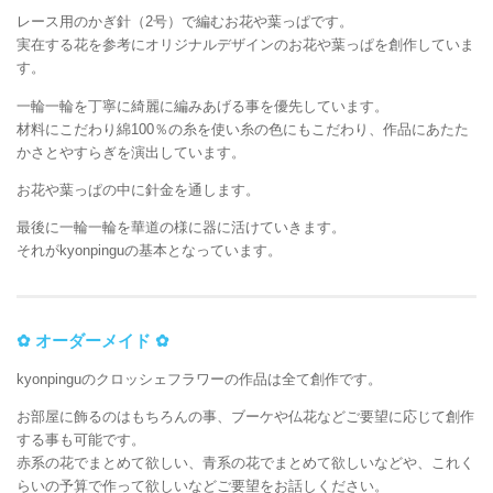
レース用のかぎ針（2号）で編むお花や葉っぱです。
実在する花を参考にオリジナルデザインのお花や葉っぱを創作していま
す。
一輪一輪を丁寧に綺麗に編みあげる事を優先しています。
材料にこだわり綿100％の糸を使い糸の色にもこだわり、作品にあたた
かさとやすらぎを演出しています。
お花や葉っぱの中に針金を通します。
最後に一輪一輪を華道の様に器に活けていきます。
それがkyonpinguの基本となっています。
✿ オーダーメイド ✿
kyonpinguのクロッシェフラワーの作品は全て創作です。
お部屋に飾るのはもちろんの事、ブーケや仏花などご要望に応じて創作
する事も可能です。
赤系の花でまとめて欲しい、青系の花でまとめて欲しいなどや、これく
らいの予算で作って欲しいなどご要望をお話しください。